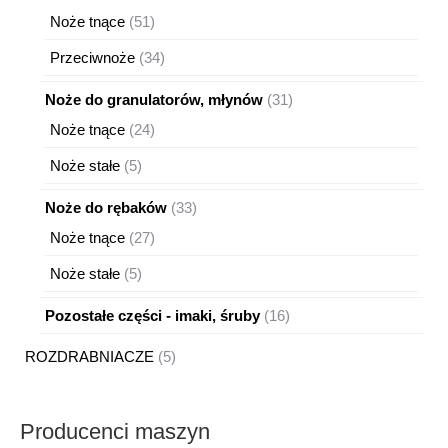
produ
51
Noże tnące
51
produktów
34
Przeciwnoże
34
produkty
31
Noże do granulatorów, młynów
31
produktów
24
Noże tnące
24
produkty
5
Noże stałe
5
produktów
33
Noże do rębaków
33
produkty
27
Noże tnące
27
produktów
5
Noże stałe
5
produktów
16
Pozostałe części - imaki, śruby
16
produktów
5
ROZDRABNIACZE
5
produktów
Producenci maszyn