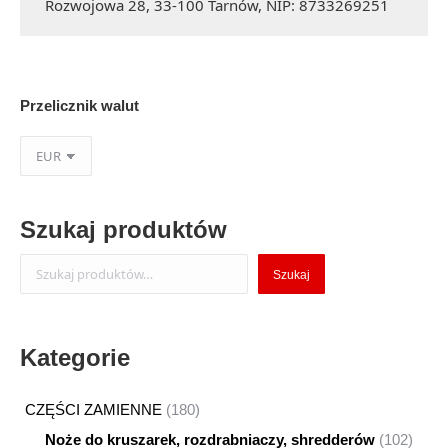
Rozwojowa 28, 33-100 Tarnów, NIP: 8733269251
Przelicznik walut
Szukaj produktów
Szukaj
Szukaj
Kategorie
180
CZĘŚCI ZAMIENNE
180
produktów
102
Noże do kruszarek, rozdrabniaczy, shredderów
102