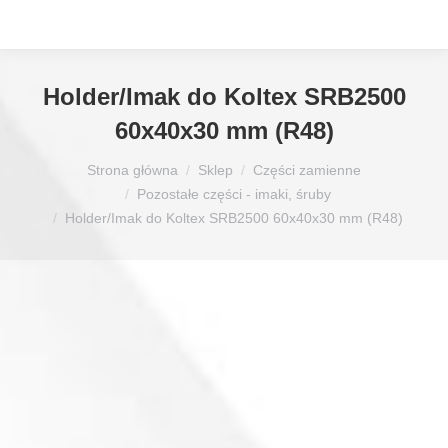
Holder/Imak do Koltex SRB2500
60x40x30 mm (R48)
Jesteś tutaj:
Strona główna
Sklep
Części zamienne
Pozostałe części - imaki, śruby
Holder/Imak do Koltex SRB2500 60x40x30 mm (R48)