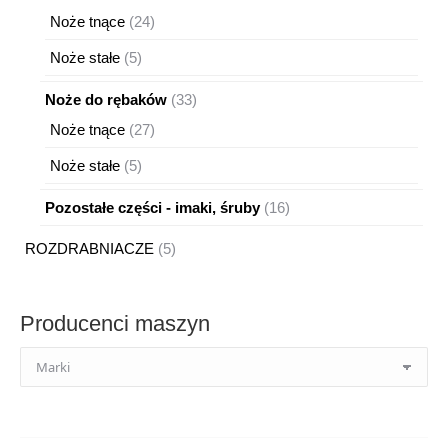
produktów
24
Noże tnące
24
produkty
5
Noże stałe
5
produktów
33
Noże do rębaków
33
produkty
27
Noże tnące
27
produktów
5
Noże stałe
5
produktów
16
Pozostałe części - imaki, śruby
16
produktów
5
ROZDRABNIACZE
5
produktów
Producenci maszyn