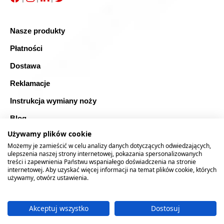
Nasze produkty
Płatności
Dostawa
Reklamacje
Instrukcja wymiany noży
Blog
Używamy plików cookie
FAQ
Możemy je zamieścić w celu analizy danych dotyczących odwiedzających,
Bezpieczne zakupy
ulepszenia naszej strony internetowej, pokazania spersonalizowanych
treści i zapewnienia Państwu wspaniałego doświadczenia na stronie
internetowej. Aby uzyskać więcej informacji na temat plików cookie, których
Mapa strony
używamy, otwórz ustawienia.
Akceptuj wszystko
Dostosuj
2026 © RTOOLS24.COM
Realizacja:
rychlak.design