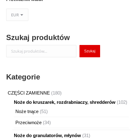
Szukaj produktów
Szukaj
Szukaj
Kategorie
180
CZĘŚCI ZAMIENNE
180
produktów
102
Noże do kruszarek, rozdrabniaczy, shredderów
102
produ
51
Noże tnące
51
produktów
34
Przeciwnoże
34
produkty
31
Noże do granulatorów, młynów
31