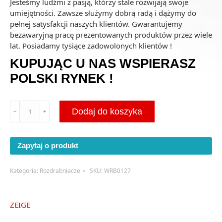
Jesteśmy ludźmi z pasją, którzy stale rozwijają swoje
umiejętności. Zawsze służymy dobrą radą i dążymy do
pełnej satysfakcji naszych klientów. Gwarantujemy
bezawaryjną pracę prezentowanych produktów przez wiele
lat. Posiadamy tysiące zadowolonych klientów !
KUPUJĄC U NAS WSPIERASZ
POLSKI RYNEK !
ilość
Dodaj do koszyka
﹣
﹢
Rozdrabniacz/Niszczarka
ZEIGE
200
Zapytaj o produkt
Kategoria:
Rozdrabniacze
SKU:
WRB0127
ZEIGE