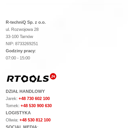
R-techniQ Sp. z o.o.
ul. Rozwojowa 28
33-100 Tarnów
NIP: 8733269251
Godziny pracy
:
07:00 - 15:00
DZIAŁ HANDLOWY
Jarek:
+48 730 602 100
Tomek:
+48 530 900 630
LOGISTYKA
Oliwia:
+48 530 812 100
SOCIAL MEDIA
: