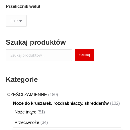
Przelicznik walut
Szukaj produktów
Szukaj
Szukaj
Kategorie
180
CZĘŚCI ZAMIENNE
180
produktów
102
Noże do kruszarek, rozdrabniaczy, shredderów
102
produ
51
Noże tnące
51
produktów
34
Przeciwnoże
34
produkty