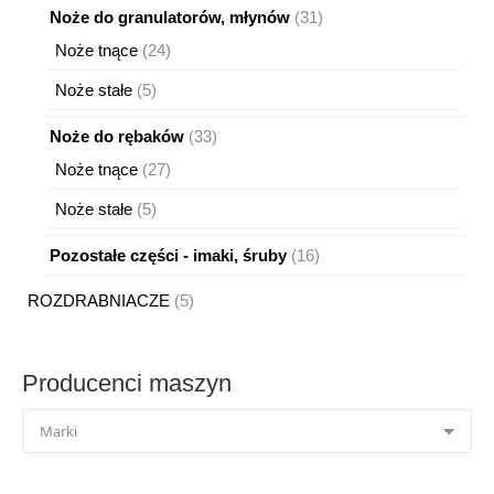
31
Noże do granulatorów, młynów
31
produktów
24
Noże tnące
24
produkty
5
Noże stałe
5
produktów
33
Noże do rębaków
33
produkty
27
Noże tnące
27
produktów
5
Noże stałe
5
produktów
16
Pozostałe części - imaki, śruby
16
produktów
5
ROZDRABNIACZE
5
produktów
Producenci maszyn