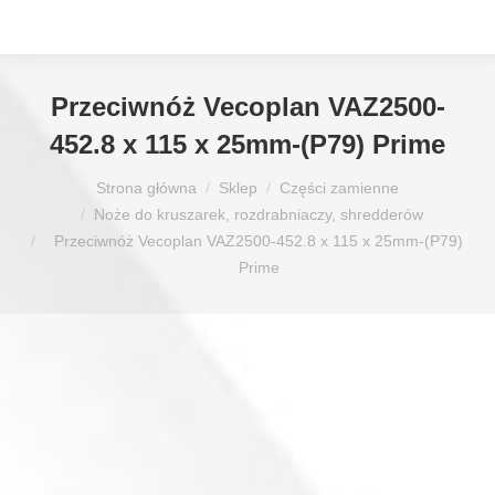
Przeciwnóż Vecoplan VAZ2500-
452.8 x 115 x 25mm-(P79) Prime
Jesteś tutaj:
Strona główna
Sklep
Części zamienne
Noże do kruszarek, rozdrabniaczy, shredderów
Przeciwnóż Vecoplan VAZ2500-452.8 x 115 x 25mm-(P79)
Prime