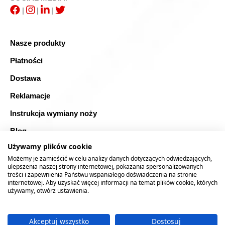
|
|
|
Nasze produkty
Płatności
Dostawa
Reklamacje
Instrukcja wymiany noży
Blog
Używamy plików cookie
FAQ
Możemy je zamieścić w celu analizy danych dotyczących odwiedzających,
Bezpieczne zakupy
ulepszenia naszej strony internetowej, pokazania spersonalizowanych
treści i zapewnienia Państwu wspaniałego doświadczenia na stronie
internetowej. Aby uzyskać więcej informacji na temat plików cookie, których
Mapa strony
używamy, otwórz ustawienia.
Akceptuj wszystko
Dostosuj
2026 © RTOOLS24.COM