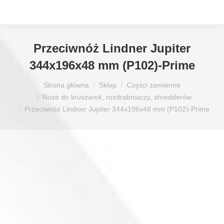
Przeciwnóż Lindner Jupiter
344x196x48 mm (P102)-Prime
Jesteś tutaj:
Strona główna
Sklep
Części zamienne
Noże do kruszarek, rozdrabniaczy, shredderów
Przeciwnóż Lindner Jupiter 344x196x48 mm (P102)-Prime