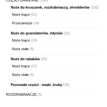
CZĘŚCI ZAMIENNE
180
produktów
102
Noże do kruszarek, rozdrabniaczy, shredderów
102
produ
51
Noże tnące
51
produktów
34
Przeciwnoże
34
produkty
31
Noże do granulatorów, młynów
31
produktów
24
Noże tnące
24
produkty
5
Noże stałe
5
produktów
33
Noże do rębaków
33
produkty
27
Noże tnące
27
produktów
5
Noże stałe
5
produktów
16
Pozostałe części - imaki, śruby
16
produktów
5
ROZDRABNIACZE
5
produktów