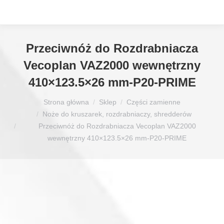
Przeciwnóż do Rozdrabniacza
Vecoplan VAZ2000 wewnętrzny
410×123.5×26 mm-P20-PRIME
Jesteś tutaj:
Strona główna
Sklep
Części zamienne
Noże do kruszarek, rozdrabniaczy, shredderów
Przeciwnóż do Rozdrabniacza Vecoplan VAZ2000
wewnętrzny 410×123.5×26 mm-P20-PRIME