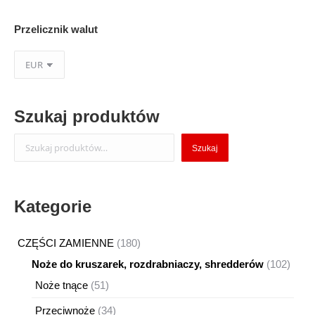
Przelicznik walut
Szukaj produktów
Szukaj
Szukaj
Kategorie
180
CZĘŚCI ZAMIENNE
180
produktów
102
Noże do kruszarek, rozdrabniaczy, shredderów
102
produ
51
Noże tnące
51
produktów
34
Przeciwnoże
34