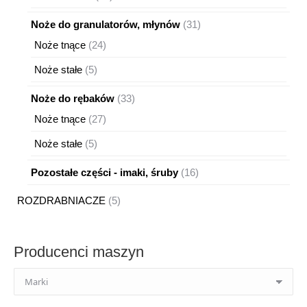
produkty
31
Noże do granulatorów, młynów
31
produktów
24
Noże tnące
24
produkty
5
Noże stałe
5
produktów
33
Noże do rębaków
33
produkty
27
Noże tnące
27
produktów
5
Noże stałe
5
produktów
16
Pozostałe części - imaki, śruby
16
produktów
5
ROZDRABNIACZE
5
produktów
Producenci maszyn