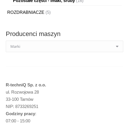
16
Pozostałe części - imaki, śruby
16
produktów
5
ROZDRABNIACZE
5
produktów
Producenci maszyn
R-techniQ Sp. z o.o.
ul. Rozwojowa 28
33-100 Tarnów
NIP: 8733269251
Godziny pracy
:
07:00 - 15:00