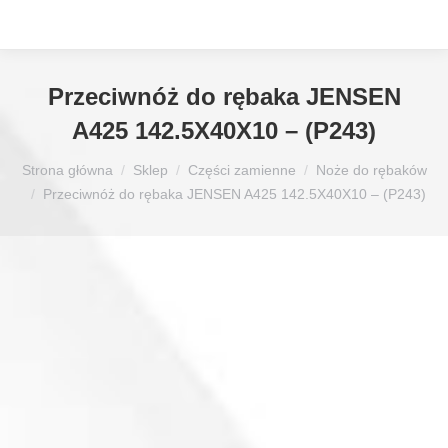
Przeciwnóż do rębaka JENSEN
A425 142.5X40X10 – (P243)
Jesteś tutaj:
Strona główna
Sklep
Części zamienne
Noże do rębaków
Przeciwnóż do rębaka JENSEN A425 142.5X40X10 – (P243)