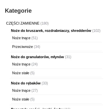
Kategorie
180
CZĘŚCI ZAMIENNE
180
produktów
102
Noże do kruszarek, rozdrabniaczy, shredderów
102
produ
51
Noże tnące
51
produktów
34
Przeciwnoże
34
produkty
31
Noże do granulatorów, młynów
31
produktów
24
Noże tnące
24
produkty
5
Noże stałe
5
produktów
33
Noże do rębaków
33
produkty
27
Noże tnące
27
produktów
5
Noże stałe
5
produktów