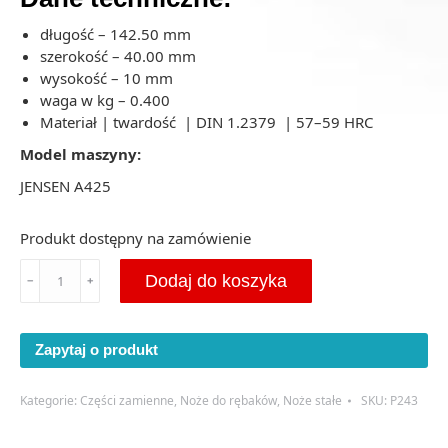
długość – 142.50 mm
szerokość – 40.00 mm
wysokość – 10 mm
waga w kg – 0.400
Materiał | twardość | DIN 1.2379 | 57–59 HRC
Model maszyny:
JENSEN A425
Produkt dostępny na zamówienie
ilość
Dodaj do koszyka
﹣
﹢
Przeciwnóż
do
rębaka
Zapytaj o produkt
JENSEN
A425
142.5X40X10
Kategorie:
Części zamienne
,
Noże do rębaków
,
Noże stałe
SKU:
P243
-
(P243)