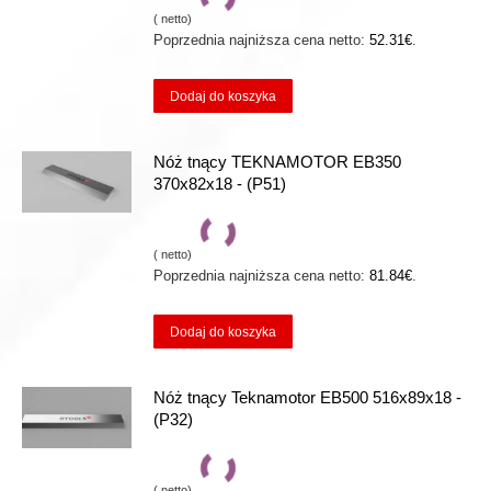
(
netto)
Poprzednia najniższa cena netto:
52.31
€
.
Dodaj do koszyka
Nóż tnący TEKNAMOTOR EB350
370x82x18 - (P51)
(
netto)
Poprzednia najniższa cena netto:
81.84
€
.
Dodaj do koszyka
Nóż tnący Teknamotor EB500 516x89x18 -
(P32)
(
netto)