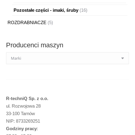
produktów
16
Pozostałe części - imaki, śruby
16
produktów
5
ROZDRABNIACZE
5
produktów
Producenci maszyn
R-techniQ Sp. z o.o.
ul. Rozwojowa 28
33-100 Tarnów
NIP: 8733269251
Godziny pracy
: