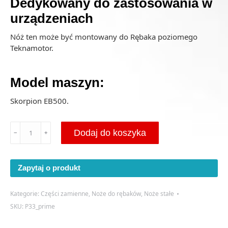
Dedykowany do zastosowania w
urządzeniach
Nóż ten może być montowany do Rębaka poziomego
Teknamotor.
Model maszyn:
Skorpion EB500.
ilość
Dodaj do koszyka
﹣
﹢
Nóż
Stały
Teknamotor
Zapytaj o produkt
EB500
625x50x50
-
Kategorie:
Części zamienne
,
Noże do rębaków
,
Noże stałe
P33
SKU:
P33_prime