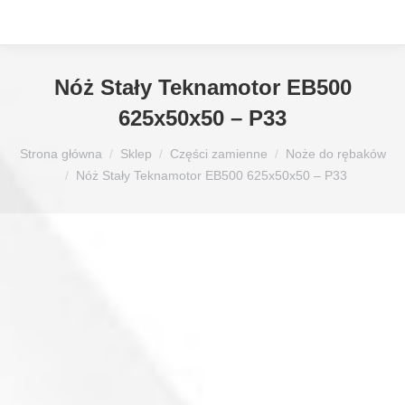
Nóż Stały Teknamotor EB500
625x50x50 – P33
Jesteś tutaj:
Strona główna
Sklep
Części zamienne
Noże do rębaków
Nóż Stały Teknamotor EB500 625x50x50 – P33