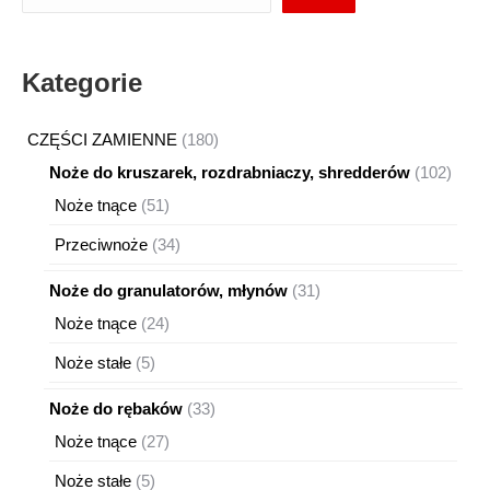
Kategorie
180
CZĘŚCI ZAMIENNE
180
produktów
102
Noże do kruszarek, rozdrabniaczy, shredderów
102
produ
51
Noże tnące
51
produktów
34
Przeciwnoże
34
produkty
31
Noże do granulatorów, młynów
31
produktów
24
Noże tnące
24
produkty
5
Noże stałe
5
produktów
33
Noże do rębaków
33
produkty
27
Noże tnące
27
produktów
5
Noże stałe
5