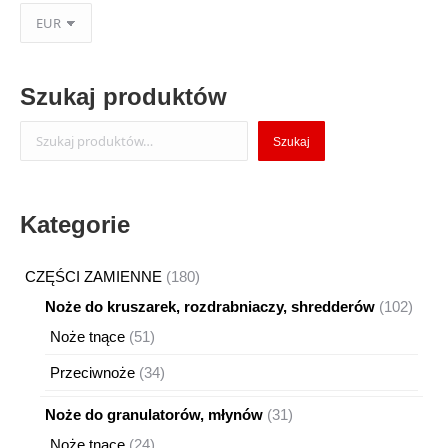
Szukaj produktów
Szukaj
Szukaj
Kategorie
180
CZĘŚCI ZAMIENNE
180
produktów
102
Noże do kruszarek, rozdrabniaczy, shredderów
102
produ
51
Noże tnące
51
produktów
34
Przeciwnoże
34
produkty
31
Noże do granulatorów, młynów
31
produktów
24
Noże tnące
24