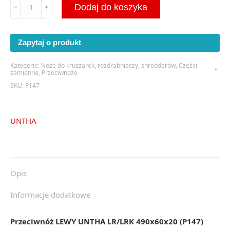
ilość
Dodaj do koszyka
﹣
﹢
Przeciwnóż
LEWY
UNTHA
Zapytaj o produkt
LR/LRK
490x60x20
Kategorie:
Noże do kruszarek, rozdrabniaczy, shredderów
,
Części
-
zamienne
,
Przeciwnoże
(P147)
SKU:
P147
UNTHA
Opis
Informacje dodatkowe
Przeciwnóż LEWY UNTHA LR/LRK 490x60x20 (P147)