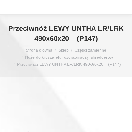
Przeciwnóż LEWY UNTHA LR/LRK
490x60x20 – (P147)
Jesteś tutaj:
Strona główna
Sklep
Części zamienne
Noże do kruszarek, rozdrabniaczy, shredderów
Przeciwnóż LEWY UNTHA LR/LRK 490x60x20 – (P147)