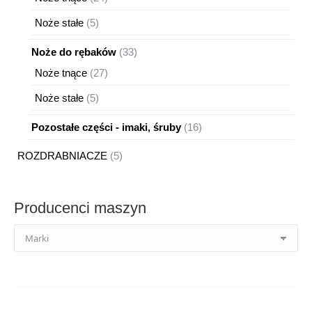
produkty
5
Noże stałe
5
produktów
33
Noże do rębaków
33
produkty
27
Noże tnące
27
produktów
5
Noże stałe
5
produktów
16
Pozostałe części - imaki, śruby
16
produktów
5
ROZDRABNIACZE
5
produktów
Producenci maszyn