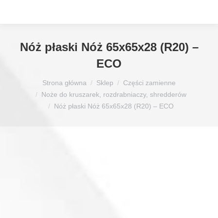
Nóż płaski Nóż 65x65x28 (R20) –
ECO
Jesteś tutaj:
Strona główna
Sklep
Części zamienne
Noże do kruszarek, rozdrabniaczy, shredderów
Nóż płaski Nóż 65x65x28 (R20) – ECO