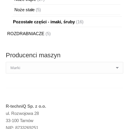
produktów
5
Noże stałe
5
produktów
16
Pozostałe części - imaki, śruby
16
produktów
5
ROZDRABNIACZE
5
produktów
Producenci maszyn
R-techniQ Sp. z o.o.
ul. Rozwojowa 28
33-100 Tarnów
NIP: 8733269251