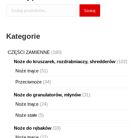
Szukaj
Szukaj
Kategorie
180
CZĘŚCI ZAMIENNE
180
produktów
102
Noże do kruszarek, rozdrabniaczy, shredderów
102
produ
51
Noże tnące
51
produktów
34
Przeciwnoże
34
produkty
31
Noże do granulatorów, młynów
31
produktów
24
Noże tnące
24
produkty
5
Noże stałe
5
produktów
33
Noże do rębaków
33
produkty
27
Noże tnące
27