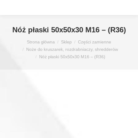
Nóż płaski 50x50x30 M16 – (R36)
Jesteś tutaj:
Strona główna
Sklep
Części zamienne
Noże do kruszarek, rozdrabniaczy, shredderów
Nóż płaski 50x50x30 M16 – (R36)