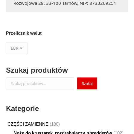
Rozwojowa 28, 33-100 Tarnów, NIP: 8733269251
Przelicznik walut
Szukaj produktów
Szukaj
Szukaj
Kategorie
180
CZĘŚCI ZAMIENNE
180
produktów
102
Noże do kruszarek, rozdrabniaczy, shredderów
102