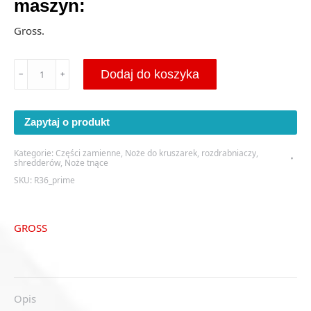
maszyn:
Gross.
ilość
Dodaj do koszyka
﹣
﹢
Nóż
płaski
50x50x30
Zapytaj o produkt
M16
-
Kategorie:
Części zamienne
,
Noże do kruszarek, rozdrabniaczy,
(R36)
shredderów
,
Noże tnące
SKU:
R36_prime
GROSS
Opis