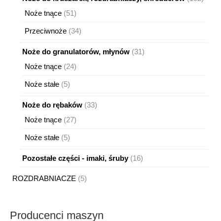
produ
51
Noże tnące
51
produktów
34
Przeciwnoże
34
produkty
31
Noże do granulatorów, młynów
31
produktów
24
Noże tnące
24
produkty
5
Noże stałe
5
produktów
33
Noże do rębaków
33
produkty
27
Noże tnące
27
produktów
5
Noże stałe
5
produktów
16
Pozostałe części - imaki, śruby
16
produktów
5
ROZDRABNIACZE
5
produktów
Producenci maszyn