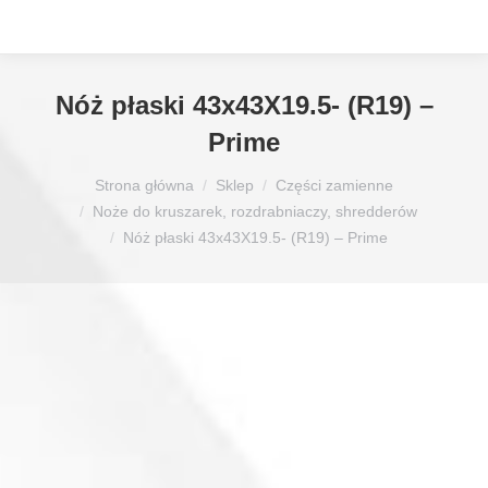
Nóż płaski 43x43X19.5- (R19) –
Prime
Jesteś tutaj:
Strona główna
Sklep
Części zamienne
Noże do kruszarek, rozdrabniaczy, shredderów
Nóż płaski 43x43X19.5- (R19) – Prime