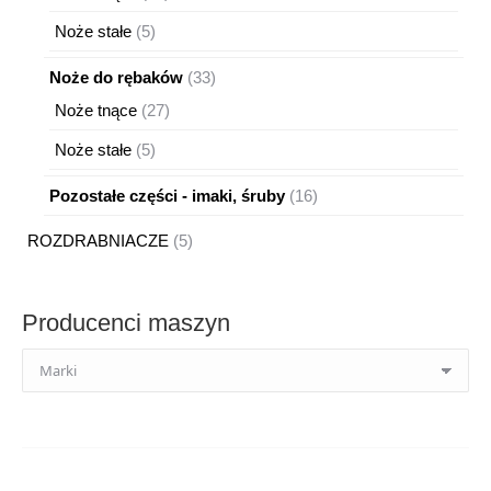
produkty
5
Noże stałe
5
produktów
33
Noże do rębaków
33
produkty
27
Noże tnące
27
produktów
5
Noże stałe
5
produktów
16
Pozostałe części - imaki, śruby
16
produktów
5
ROZDRABNIACZE
5
produktów
Producenci maszyn