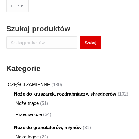
Szukaj produktów
Szukaj
Szukaj
Kategorie
180
CZĘŚCI ZAMIENNE
180
produktów
102
Noże do kruszarek, rozdrabniaczy, shredderów
102
produ
51
Noże tnące
51
produktów
34
Przeciwnoże
34
produkty
31
Noże do granulatorów, młynów
31
produktów
24
Noże tnące
24