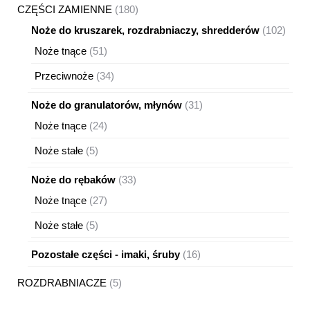
180
CZĘŚCI ZAMIENNE
180
produktów
102
Noże do kruszarek, rozdrabniaczy, shredderów
102
produ
51
Noże tnące
51
produktów
34
Przeciwnoże
34
produkty
31
Noże do granulatorów, młynów
31
produktów
24
Noże tnące
24
produkty
5
Noże stałe
5
produktów
33
Noże do rębaków
33
produkty
27
Noże tnące
27
produktów
5
Noże stałe
5
produktów
16
Pozostałe części - imaki, śruby
16
produktów
5
ROZDRABNIACZE
5
produktów