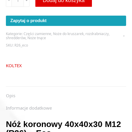
Dodaj do koszyka
﹣
﹢
Nóż
koronowy
40x40x30
Zapytaj o produkt
M12
(R26)
Kategorie:
Części zamienne
,
Noże do kruszarek, rozdrabniaczy,
-
shredderów
,
Noże tnące
Eco
SKU:
R26_eco
KOLTEX
Opis
Informacje dodatkowe
Nóż koronowy 40x40x30 M12