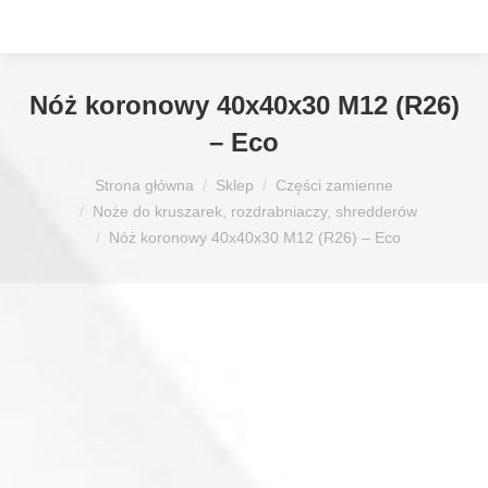
Nóż koronowy 40x40x30 M12 (R26)
– Eco
Jesteś tutaj:
Strona główna
Sklep
Części zamienne
Noże do kruszarek, rozdrabniaczy, shredderów
Nóż koronowy 40x40x30 M12 (R26) – Eco