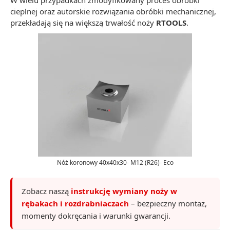
W wielu przypadkach zmodyfikowany proces obróbki
cieplnej oraz autorskie rozwiązania obróbki mechanicznej,
przekładają się na większą trwałość noży
RTOOLS
.
Nóż koronowy 40x40x30- M12 (R26)- Eco
Zobacz naszą
instrukcję wymiany noży w
rębakach i rozdrabniaczach
– bezpieczny montaż,
momenty dokręcania i warunki gwarancji.