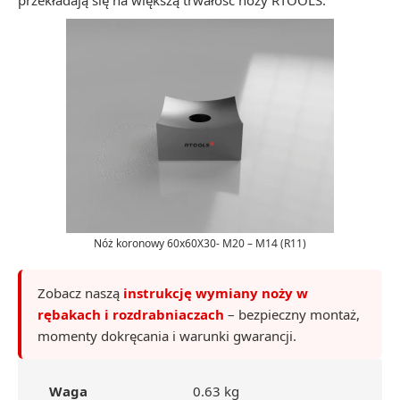
przekładają się na większą trwałość noży RTOOLS.
Nóż koronowy 60x60X30- M20 – M14 (R11)
Zobacz naszą
instrukcję wymiany noży w
rębakach i rozdrabniaczach
– bezpieczny montaż,
momenty dokręcania i warunki gwarancji.
Waga
0.63 kg