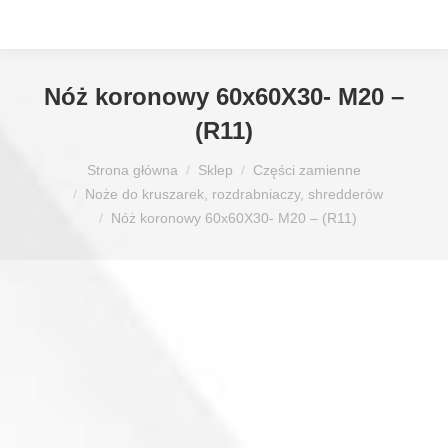
Nóż koronowy 60x60X30- M20 –
(R11)
Jesteś tutaj:
Strona główna
Sklep
Części zamienne
Noże do kruszarek, rozdrabniaczy, shredderów
Nóż koronowy 60x60X30- M20 – (R11)