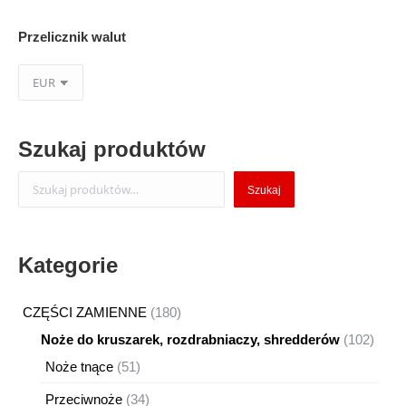
Przelicznik walut
Szukaj produktów
Szukaj
Szukaj
Kategorie
180
CZĘŚCI ZAMIENNE
180
produktów
102
Noże do kruszarek, rozdrabniaczy, shredderów
102
produ
51
Noże tnące
51
produktów
34
Przeciwnoże
34