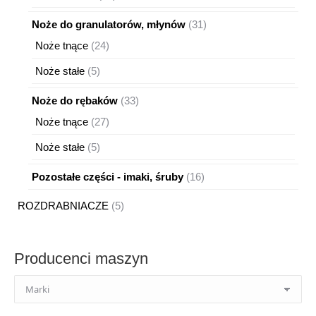
produkty
31
Noże do granulatorów, młynów
31
produktów
24
Noże tnące
24
produkty
5
Noże stałe
5
produktów
33
Noże do rębaków
33
produkty
27
Noże tnące
27
produktów
5
Noże stałe
5
produktów
16
Pozostałe części - imaki, śruby
16
produktów
5
ROZDRABNIACZE
5
produktów
Producenci maszyn