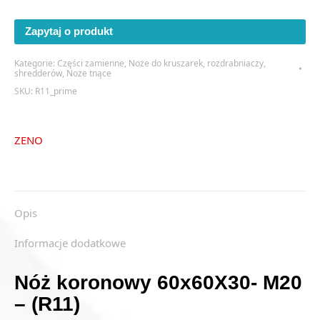
koronowy
60x60X30-
Zapytaj o produkt
M20
-
Kategorie:
Części zamienne
,
Noże do kruszarek, rozdrabniaczy,
(R11)
shredderów
,
Noże tnące
SKU:
R11_prime
ZENO
Opis
Informacje dodatkowe
Nóż koronowy 60x60X30- M20
– (R11)