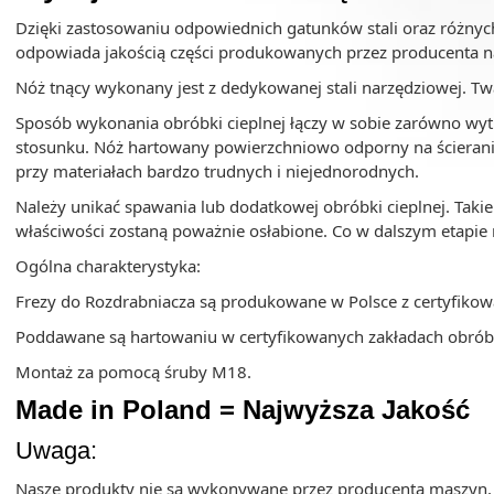
Dzięki zastosowaniu odpowiednich gatunków stali oraz różnyc
odpowiada jakością części produkowanych przez producenta n
Nóż tnący wykonany jest z dedykowanej stali narzędziowej. Tw
Sposób wykonania obróbki cieplnej łączy w sobie zarówno wy
stosunku. Nóż hartowany powierzchniowo odporny na ścierani
przy materiałach bardzo trudnych i niejednorodnych.
Należy unikać spawania lub dodatkowej obróbki cieplnej. Takie
właściwości zostaną poważnie osłabione. Co w dalszym etapie
Ogólna charakterystyka:
Frezy do Rozdrabniacza są produkowane w Polsce z certyfikowa
Poddawane są hartowaniu w certyfikowanych zakładach obróbki 
Montaż za pomocą śruby M18.
Made in Poland = Najwyższa Jakość
Uwaga:
Nasze produkty nie są wykonywane przez producenta maszyn, al