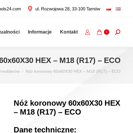
ools24.com
ul. Rozwojowa 28, 33-100 Tarnów
tualności
Informacje
Kontakt
Szukaj:
0
60x60X30 HEX – M18 (R17) – ECO
shredderów
Nóż koronowy 60x60X30 HEX – M18 (R17) – ECO
Nóż koronowy 60x60X30 HEX
– M18 (R17) – ECO
Dane techniczne: