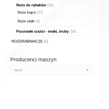
produktów
33
Noże do rębaków
33
produkty
27
Noże tnące
27
produktów
5
Noże stałe
5
produktów
16
Pozostałe części - imaki, śruby
16
produktów
5
ROZDRABNIACZE
5
produktów
Producenci maszyn