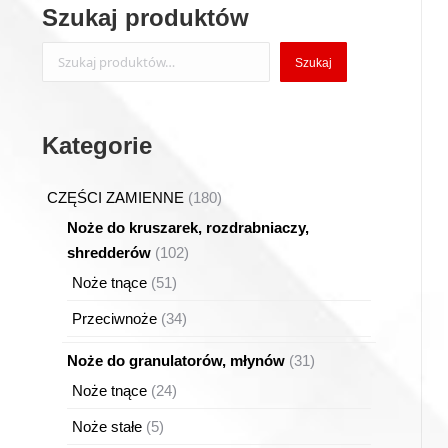
Szukaj produktów
Szukaj
Szukaj
Kategorie
180
CZĘŚCI ZAMIENNE
180
produktów
Noże do kruszarek, rozdrabniaczy,
102
shredderów
102
produkty
51
Noże tnące
51
produktów
34
Przeciwnoże
34
produkty
31
Noże do granulatorów, młynów
31
produktów
24
Noże tnące
24
produkty
5
Noże stałe
5