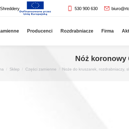
 Shreddery
530 900 630
biuro@rt
zamienne
Producenci
Rozdrabniacze
Firma
Ak
Nóż koronowy 
na
Sklep
Części zamienne
Noże do kruszarek, rozdrabniaczy, 