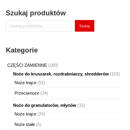
Szukaj produktów
Szukaj
Szukaj
Kategorie
180
CZĘŚCI ZAMIENNE
180
produktów
102
Noże do kruszarek, rozdrabniaczy, shredderów
102
produ
51
Noże tnące
51
produktów
34
Przeciwnoże
34
produkty
31
Noże do granulatorów, młynów
31
produktów
24
Noże tnące
24
produkty
5
Noże stałe
5