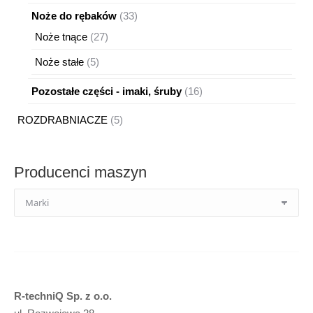
produktów
33
Noże do rębaków
33
produkty
27
Noże tnące
27
produktów
5
Noże stałe
5
produktów
16
Pozostałe części - imaki, śruby
16
produktów
5
ROZDRABNIACZE
5
produktów
Producenci maszyn
R-techniQ Sp. z o.o.