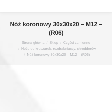
Nóż koronowy 30x30x20 – M12 –
(R06)
Jesteś tutaj:
Strona główna
Sklep
Części zamienne
Noże do kruszarek, rozdrabniaczy, shredderów
Nóż koronowy 30x30x20 – M12 – (R06)