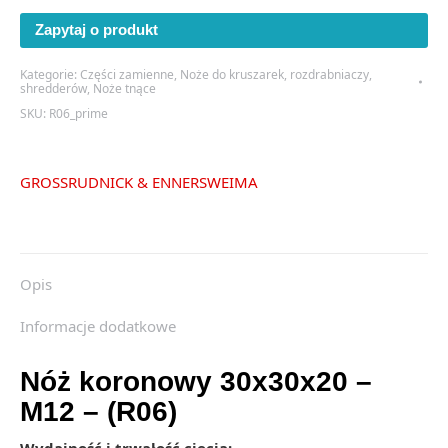
30x30x20
Zapytaj o produkt
-
M12
Kategorie:
Części zamienne
,
Noże do kruszarek, rozdrabniaczy,
-
shredderów
,
Noże tnące
(R06)
SKU:
R06_prime
GROSS
RUDNICK & ENNERS
WEIMA
Opis
Informacje dodatkowe
Nóż koronowy 30x30x20 –
M12 – (R06)
Wydajność i trwałość cięcia: