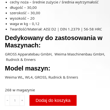
cechy noża – średnie zużycie / średnia wytrzymałość
długość – 30,00
szerokość – 30,00
wysokość – 20
waga w kg – 0,12
Twardość/Materiał: AISI D2 | DIN 1.2379 | 56-58 HRC
Dedykowany do zastosowania w
Maszynach:
GROSS Apparatebau GmbH, Weima Maschinenbau GmbH,
Rudnick & Enners
Model maszyn:
Weima WL, WL4, GROSS, Rudnick & Enners
268 w magazynie
ilość
Dodaj do koszyka
﹣
﹢
Nóż
koronowy