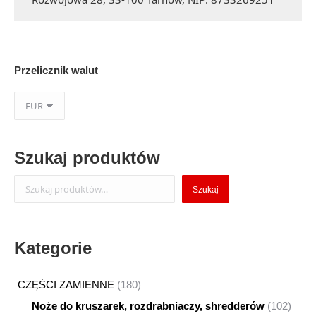
Przelicznik walut
Szukaj produktów
Szukaj
Szukaj
Kategorie
180
CZĘŚCI ZAMIENNE
180
produktów
102
Noże do kruszarek, rozdrabniaczy, shredderów
102