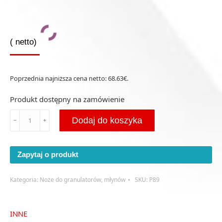
(
netto)
Poprzednia najniższa cena netto:
68.63
€
.
Produkt dostępny na zamówienie
ilość
Dodaj do koszyka
﹣
﹢
Przeciwnóż
251x93x12
(P89)
Zapytaj o produkt
Kategoria:
Noże do granulatorów, młynów
SKU:
P89
INNE