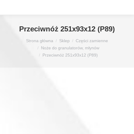
Przeciwnóż 251x93x12 (P89)
Jesteś tutaj:
Strona główna
Sklep
Części zamienne
Noże do granulatorów, młynów
Przeciwnóż 251x93x12 (P89)