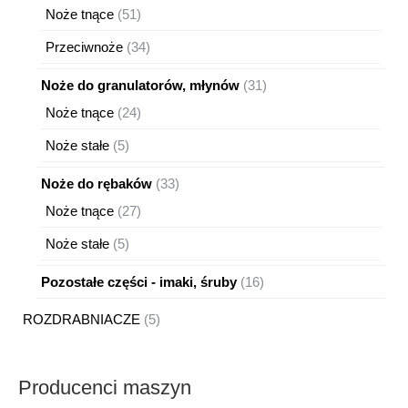
produ
51
Noże tnące
51
produktów
34
Przeciwnoże
34
produkty
31
Noże do granulatorów, młynów
31
produktów
24
Noże tnące
24
produkty
5
Noże stałe
5
produktów
33
Noże do rębaków
33
produkty
27
Noże tnące
27
produktów
5
Noże stałe
5
produktów
16
Pozostałe części - imaki, śruby
16
produktów
5
ROZDRABNIACZE
5
produktów
Producenci maszyn