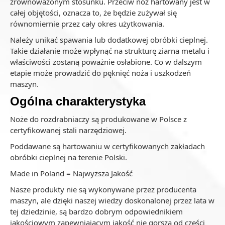
zrównoważonym stosunku. Przeciw nóż hartowany jest w
całej objętości, oznacza to, że będzie zużywał się
równomiernie przez cały okres użytkowania.
Należy unikać spawania lub dodatkowej obróbki cieplnej.
Takie działanie może wpłynąć na strukturę ziarna metalu i
właściwości zostaną poważnie osłabione. Co w dalszym
etapie może prowadzić do pęknięć noża i uszkodzeń
maszyn.
Ogólna charakterystyka
Noże do rozdrabniaczy są produkowane w Polsce z
certyfikowanej stali narzędziowej.
Poddawane są hartowaniu w certyfikowanych zakładach
obróbki cieplnej na terenie Polski.
Made in Poland = Najwyższa Jakość
Nasze produkty nie są wykonywane przez producenta
maszyn, ale dzięki naszej wiedzy doskonalonej przez lata w
tej dziedzinie, są bardzo dobrym odpowiednikiem
jakościowym zapewniającym jakość nie gorszą od części