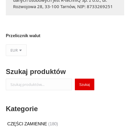
danych osobowych jest R-techniQ Sp. z o.o., ul.
Rozwojowa 28, 33-100 Tarnów, NIP: 8733269251
Przelicznik walut
Szukaj produktów
Szukaj
Szukaj
Kategorie
180
CZĘŚCI ZAMIENNE
180