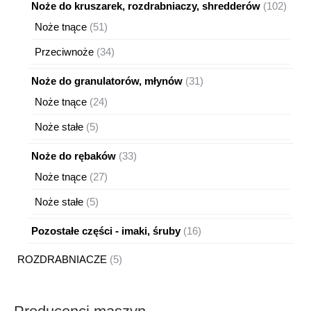
produktów
102
Noże do kruszarek, rozdrabniaczy, shredderów
102
produ
51
Noże tnące
51
produktów
34
Przeciwnoże
34
produkty
31
Noże do granulatorów, młynów
31
produktów
24
Noże tnące
24
produkty
5
Noże stałe
5
produktów
33
Noże do rębaków
33
produkty
27
Noże tnące
27
produktów
5
Noże stałe
5
produktów
16
Pozostałe części - imaki, śruby
16
produktów
5
ROZDRABNIACZE
5
produktów