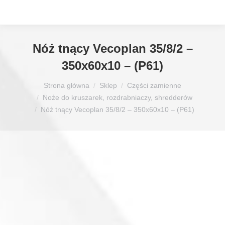
Nóż tnący Vecoplan 35/8/2 –
350x60x10 – (P61)
Jesteś tutaj:
Strona główna
Sklep
Części zamienne
Noże do kruszarek, rozdrabniaczy, shredderów
Nóż tnący Vecoplan 35/8/2 – 350x60x10 – (P61)