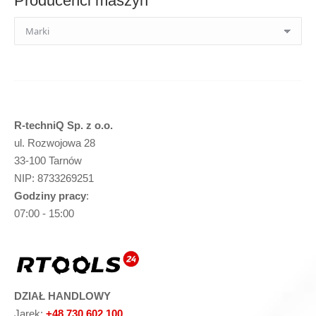
Producenci maszyn
R-techniQ Sp. z o.o.
ul. Rozwojowa 28
33-100 Tarnów
NIP: 8733269251
Godziny pracy
:
07:00 - 15:00
DZIAŁ HANDLOWY
Jarek:
+48 730 602 100