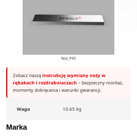
Noz_P43
Zobacz naszą
instrukcję wymiany noży w
rębakach i rozdrabniaczach
– bezpieczny montaż,
momenty dokręcania i warunki gwarancji.
Waga
10.65 kg
Marka