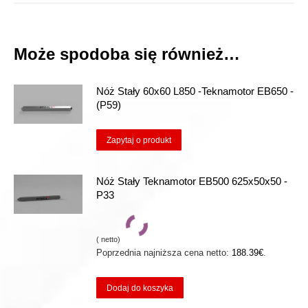
Może spodoba się również…
Nóż Stały 60x60 L850 -Teknamotor EB650 -
(P59)
Zapytaj o produkt
Nóż Stały Teknamotor EB500 625x50x50 -
P33
(
netto)
Poprzednia najniższa cena netto:
188.39
€
.
Dodaj do koszyka