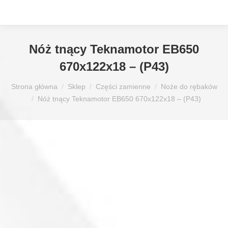
Nóż tnący Teknamotor EB650
670x122x18 – (P43)
Jesteś tutaj:
Strona główna
Sklep
Części zamienne
Noże do rębaków
Nóż tnący Teknamotor EB650 670x122x18 – (P43)