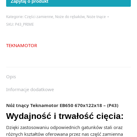
Zapytaj o produkt
EB650
670x122x18
-
Kategorie:
Części zamienne
,
Noże do rębaków
,
Noże tnące
(P43)
SKU:
P43_PRIME
TEKNAMOTOR
Opis
Informacje dodatkowe
Nóż tnący Teknamotor EB650 670x122x18 – (P43)
Wydajność i trwałość cięcia:
Dzięki zastosowaniu odpowiednich gatunków stali oraz
różnych kształtów oferowana przez nas część zamienna