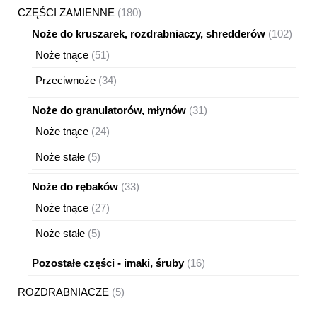
180
CZĘŚCI ZAMIENNE
180
produktów
102
Noże do kruszarek, rozdrabniaczy, shredderów
102
produ
51
Noże tnące
51
produktów
34
Przeciwnoże
34
produkty
31
Noże do granulatorów, młynów
31
produktów
24
Noże tnące
24
produkty
5
Noże stałe
5
produktów
33
Noże do rębaków
33
produkty
27
Noże tnące
27
produktów
5
Noże stałe
5
produktów
16
Pozostałe części - imaki, śruby
16
produktów
5
ROZDRABNIACZE
5
produktów