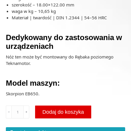
szerokość – 18.00×122.00 mm
waga w kg – 10,65 kg
Materiał | twardość | DIN 1.2344 | 54–56 HRC
Dedykowany do zastosowania w
urządzeniach
Nóż ten może być montowany do Rębaka poziomego
Teknamotor.
Model maszyn:
Skorpion EB650.
ilość
Dodaj do koszyka
﹣
﹢
Nóż
tnący
Teknamotor