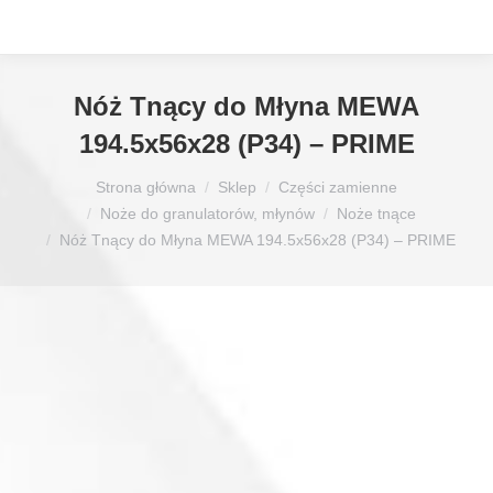
Nóż Tnący do Młyna MEWA
194.5x56x28 (P34) – PRIME
Jesteś tutaj:
Strona główna
Sklep
Części zamienne
Noże do granulatorów, młynów
Noże tnące
Nóż Tnący do Młyna MEWA 194.5x56x28 (P34) – PRIME