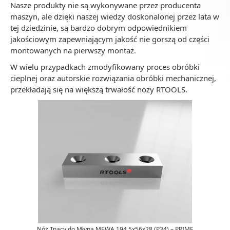
Nasze produkty nie są wykonywane przez producenta
maszyn, ale dzięki naszej wiedzy doskonalonej przez lata w
tej dziedzinie, są bardzo dobrym odpowiednikiem
jakościowym zapewniającym jakość nie gorszą od części
montowanych na pierwszy montaż.
W wielu przypadkach zmodyfikowany proces obróbki
cieplnej oraz autorskie rozwiązania obróbki mechanicznej,
przekładają się na większą trwałość noży RTOOLS.
Nóż Tnący do Młyna MEWA 194.5x56x28 (P34) – PRIME