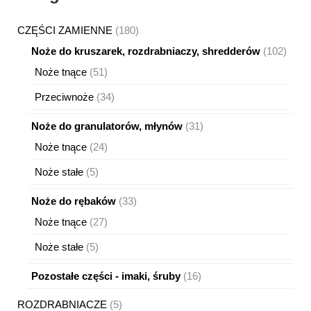
180
CZĘŚCI ZAMIENNE
180
produktów
102
Noże do kruszarek, rozdrabniaczy, shredderów
102
produ
51
Noże tnące
51
produktów
34
Przeciwnoże
34
produkty
31
Noże do granulatorów, młynów
31
produktów
24
Noże tnące
24
produkty
5
Noże stałe
5
produktów
33
Noże do rębaków
33
produkty
27
Noże tnące
27
produktów
5
Noże stałe
5
produktów
16
Pozostałe części - imaki, śruby
16
produktów
5
ROZDRABNIACZE
5