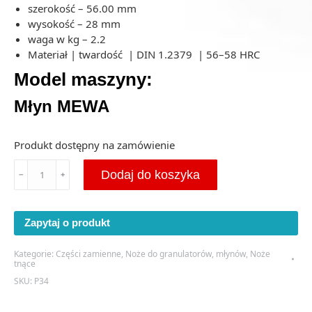
szerokość – 56.00 mm
wysokość – 28 mm
waga w kg – 2.2
Materiał | twardość | DIN 1.2379 | 56–58 HRC
Model maszyny:
Młyn MEWA
Produkt dostępny na zamówienie
ilość
Dodaj do koszyka
﹣
﹢
Nóż
Tnący
do
Zapytaj o produkt
Młyna
MEWA
Kategorie:
Części zamienne
,
Noże do granulatorów, młynów
,
Noże
194.5x56x28
tnące
(P34)
SKU:
P34
-
PRIME