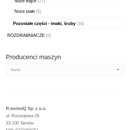
27
Noże tnące
27
produktów
5
Noże stałe
5
produktów
16
Pozostałe części - imaki, śruby
16
produktów
5
ROZDRABNIACZE
5
produktów
Producenci maszyn
R-techniQ Sp. z o.o.
ul. Rozwojowa 28
33-100 Tarnów