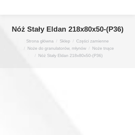
Nóż Stały Eldan 218x80x50-(P36)
Jesteś tutaj:
Strona główna
Sklep
Części zamienne
Noże do granulatorów, młynów
Noże tnące
Nóż Stały Eldan 218x80x50-(P36)