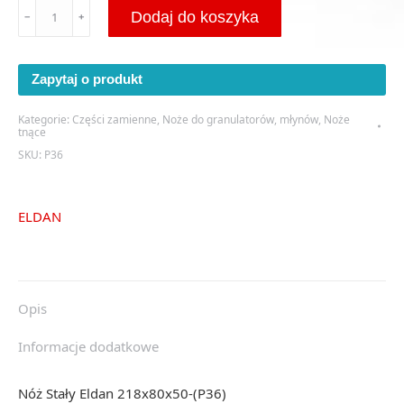
ilość
Dodaj do koszyka
﹣
﹢
Nóż
Stały
Eldan
Zapytaj o produkt
218x80x50-
(P36)
Kategorie:
Części zamienne
,
Noże do granulatorów, młynów
,
Noże
tnące
SKU:
P36
ELDAN
Opis
Informacje dodatkowe
Nóż Stały Eldan 218x80x50-(P36)