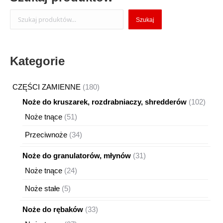
Szukaj
Szukaj
Kategorie
180
CZĘŚCI ZAMIENNE
180
produktów
102
Noże do kruszarek, rozdrabniaczy, shredderów
102
produ
51
Noże tnące
51
produktów
34
Przeciwnoże
34
produkty
31
Noże do granulatorów, młynów
31
produktów
24
Noże tnące
24
produkty
5
Noże stałe
5
produktów
33
Noże do rębaków
33
produkty