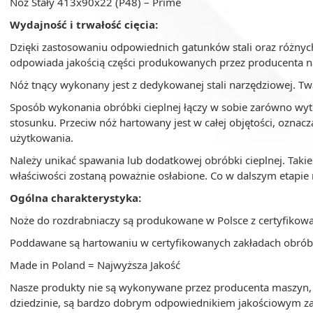
Nóż Stały 413x90x22 (P48) – Prime
Wydajność i trwałość cięcia:
Dzięki zastosowaniu odpowiednich gatunków stali oraz różnyc
odpowiada jakością części produkowanych przez producenta n
Nóż tnący wykonany jest z dedykowanej stali narzędziowej. Tw
Sposób wykonania obróbki cieplnej łączy w sobie zarówno wy
stosunku. Przeciw nóż hartowany jest w całej objętości, oznacz
użytkowania.
Należy unikać spawania lub dodatkowej obróbki cieplnej. Takie
właściwości zostaną poważnie osłabione. Co w dalszym etapie
Ogólna charakterystyka:
Noże do rozdrabniaczy są produkowane w Polsce z certyfikowan
Poddawane są hartowaniu w certyfikowanych zakładach obróbki 
Made in Poland = Najwyższa Jakość
Nasze produkty nie są wykonywane przez producenta maszyn, al
dziedzinie, są bardzo dobrym odpowiednikiem jakościowym z