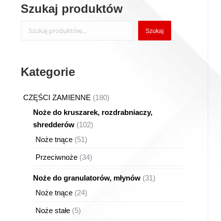
Szukaj produktów
Szukaj
Szukaj
Kategorie
180
CZĘŚCI ZAMIENNE
180
produktów
Noże do kruszarek, rozdrabniaczy,
102
shredderów
102
produkty
51
Noże tnące
51
produktów
34
Przeciwnoże
34
produkty
31
Noże do granulatorów, młynów
31
produktów
24
Noże tnące
24
produkty
5
Noże stałe
5