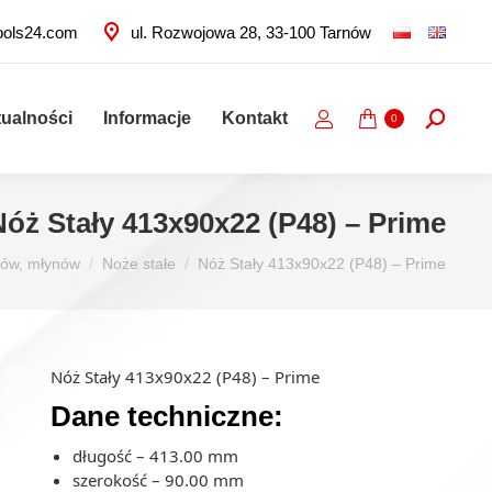
ools24.com
ul. Rozwojowa 28, 33-100 Tarnów
tualności
Informacje
Kontakt
Szukaj:
0
Nóż Stały 413x90x22 (P48) – Prime
rów, młynów
Noże stałe
Nóż Stały 413x90x22 (P48) – Prime
Nóż Stały 413x90x22 (P48) – Prime
Dane techniczne:
długość – 413.00 mm
szerokość – 90.00 mm