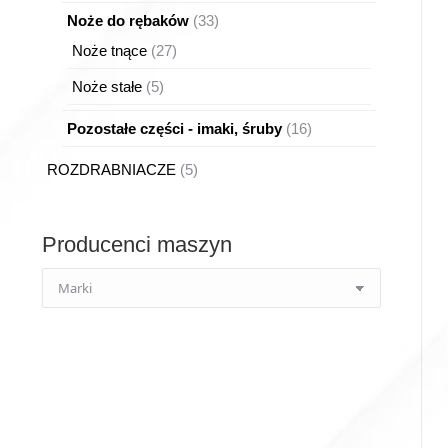
produktów
33
Noże do rębaków
33
produkty
27
Noże tnące
27
produktów
5
Noże stałe
5
produktów
16
Pozostałe części - imaki, śruby
16
produktów
5
ROZDRABNIACZE
5
produktów
Producenci maszyn