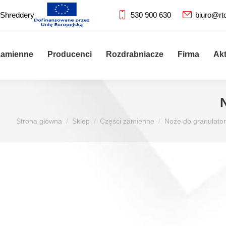
 Shreddery
530 900 630
biuro@rt
zamienne
Producenci
Rozdrabniacze
Firma
Ak
Jesteś tutaj:
Strona główna
Sklep
Części zamienne
Noże do granulato