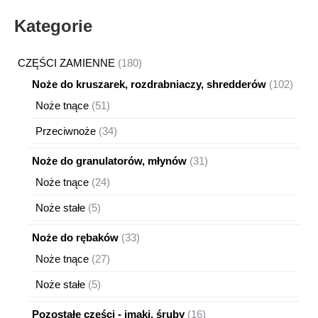
Kategorie
180
CZĘŚCI ZAMIENNE
180
produktów
102
Noże do kruszarek, rozdrabniaczy, shredderów
102
produ
51
Noże tnące
51
produktów
34
Przeciwnoże
34
produkty
31
Noże do granulatorów, młynów
31
produktów
24
Noże tnące
24
produkty
5
Noże stałe
5
produktów
33
Noże do rębaków
33
produkty
27
Noże tnące
27
produktów
5
Noże stałe
5
produktów
16
Pozostałe części - imaki, śruby
16