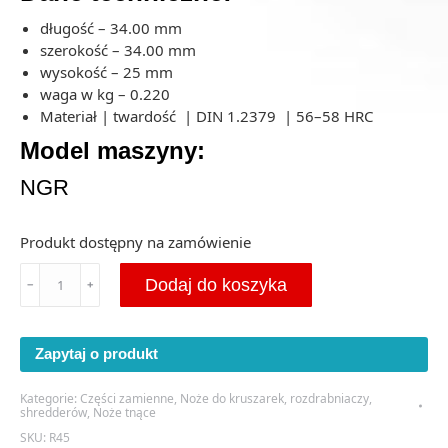
długość – 34.00 mm
szerokość – 34.00 mm
wysokość – 25 mm
waga w kg – 0.220
Materiał | twardość | DIN 1.2379 | 56–58 HRC
Model maszyny:
NGR
Produkt dostępny na zamówienie
ilość
Dodaj do koszyka
﹣
﹢
Nóż
płaski
NGR
Zapytaj o produkt
34x34x25
Romb
Kategorie:
Części zamienne
,
Noże do kruszarek, rozdrabniaczy,
-
shredderów
,
Noże tnące
M12
SKU:
R45