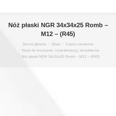
Nóż płaski NGR 34x34x25 Romb –
M12 – (R45)
Jesteś tutaj:
Strona główna
Sklep
Części zamienne
Noże do kruszarek, rozdrabniaczy, shredderów
Nóż płaski NGR 34x34x25 Romb – M12 – (R45)