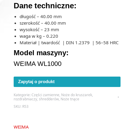
Dane techniczne:
długość – 40.00 mm
szerokość – 40.00 mm
wysokość – 23 mm
waga w kg – 0.220
Materiał | twardość | DIN 1.2379 | 56–58 HRC
Model maszyny:
WEIMA WL1000
Zapytaj o produkt
Kategorie:
Części zamienne
,
Noże do kruszarek,
rozdrabniaczy, shredderów
,
Noże tnące
SKU:
R53
WEIMA