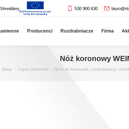
 Shreddery
530 900 630
biuro@rt
zamienne
Producenci
Rozdrabniacze
Firma
Ak
Nóż koronowy WEIM
Sklep
Części zamienne
Noże do kruszarek, rozdrabniaczy, shre