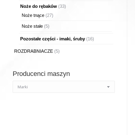
produktów
33
Noże do rębaków
33
produkty
27
Noże tnące
27
produktów
5
Noże stałe
5
produktów
16
Pozostałe części - imaki, śruby
16
produktów
5
ROZDRABNIACZE
5
produktów
Producenci maszyn