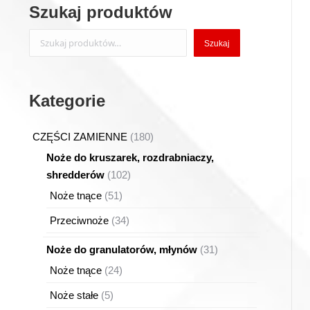
Szukaj produktów
Szukaj
Szukaj
Kategorie
180
CZĘŚCI ZAMIENNE
180
produktów
Noże do kruszarek, rozdrabniaczy,
102
shredderów
102
produkty
51
Noże tnące
51
produktów
34
Przeciwnoże
34
produkty
31
Noże do granulatorów, młynów
31
produktów
24
Noże tnące
24
produkty
5
Noże stałe
5