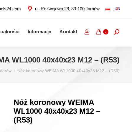
ools24.com
ul. Rozwojowa 28, 33-100 Tarnów
tualności
Informacje
Kontakt
Szukaj:
0
A WL1000 40x40x23 M12 – (R53)
dderów
Nóż koronowy WEIMA WL1000 40x40x23 M12 – (R53)
Nóż koronowy WEIMA
WL1000 40x40x23 M12 –
(R53)