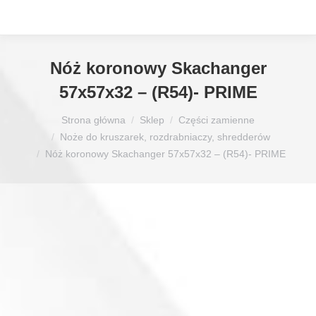
Nóż koronowy Skachanger
57x57x32 – (R54)- PRIME
Jesteś tutaj:
Strona główna
Sklep
Części zamienne
Noże do kruszarek, rozdrabniaczy, shredderów
Nóż koronowy Skachanger 57x57x32 – (R54)- PRIME