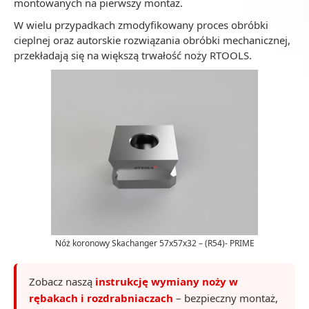
montowanych na pierwszy montaż.
W wielu przypadkach zmodyfikowany proces obróbki
cieplnej oraz autorskie rozwiązania obróbki mechanicznej,
przekładają się na większą trwałość noży RTOOLS.
Nóż koronowy Skachanger 57x57x32 – (R54)- PRIME
Zobacz naszą
instrukcję wymiany noży w
rębakach i rozdrabniaczach
– bezpieczny montaż,