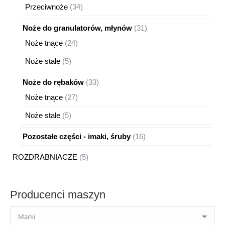
produktów
34
Przeciwnoże
34
produkty
31
Noże do granulatorów, młynów
31
produktów
24
Noże tnące
24
produkty
5
Noże stałe
5
produktów
33
Noże do rębaków
33
produkty
27
Noże tnące
27
produktów
5
Noże stałe
5
produktów
16
Pozostałe części - imaki, śruby
16
produktów
5
ROZDRABNIACZE
5
produktów
Producenci maszyn