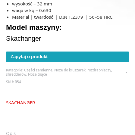
wysokość – 32 mm
waga w kg – 0.630
Materiał | twardość | DIN 1.2379 | 56–58 HRC
Model maszyny:
Skachanger
Zapytaj o produkt
Kategorie:
Części zamienne
,
Noże do kruszarek, rozdrabniaczy,
shredderów
,
Noże tnące
SKU:
R54
SKACHANGER
Opis