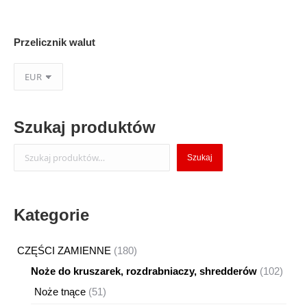
Przelicznik walut
Szukaj produktów
Szukaj
Szukaj
Kategorie
180
CZĘŚCI ZAMIENNE
180
produktów
102
Noże do kruszarek, rozdrabniaczy, shredderów
102
produ
51
Noże tnące
51