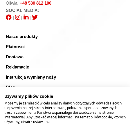
Oliwia:
+48 530 812 100
SOCIAL MEDIA
:
|
|
|
Nasze produkty
Płatności
Dostawa
Reklamacje
Instrukcja wymiany noży
Blog
Używamy plików cookie
FAQ
Możemy je zamieścić w celu analizy danych dotyczących odwiedzających,
Bezpieczne zakupy
ulepszenia naszej strony internetowej, pokazania spersonalizowanych
treści i zapewnienia Państwu wspaniałego doświadczenia na stronie
internetowej. Aby uzyskać więcej informacji na temat plików cookie, których
Mapa strony
używamy, otwórz ustawienia.