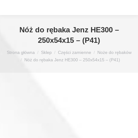
Nóż do rębaka Jenz HE300 –
250x54x15 – (P41)
Jesteś tutaj:
Strona główna
Sklep
Części zamienne
Noże do rębaków
Nóż do rębaka Jenz HE300 – 250x54x15 – (P41)