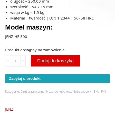
długość – 250.00 mm
szerokość – 54 x 15 mm
waga w kg – 1,5 kg
Materiał | twardość | DIN 1.2344 | 56–58 HRC
Model maszyn:
JENZ HE 300
Produkt dostępny na zamówienie
ilość
Dodaj do koszyka
﹣
﹢
Nóż
do
rębaka
Zapytaj o produkt
Jenz
HE300
-
Kategorie:
Części zamienne
,
Noże do rębaków
,
Noże tnące
SKU:
P41
250x54x15
-
(P41)
JENZ