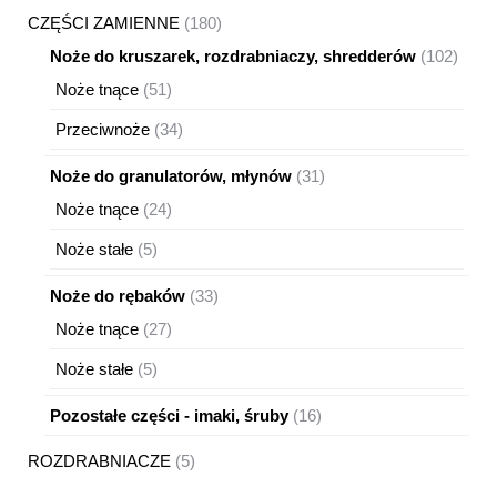
180
CZĘŚCI ZAMIENNE
180
produktów
102
Noże do kruszarek, rozdrabniaczy, shredderów
102
produ
51
Noże tnące
51
produktów
34
Przeciwnoże
34
produkty
31
Noże do granulatorów, młynów
31
produktów
24
Noże tnące
24
produkty
5
Noże stałe
5
produktów
33
Noże do rębaków
33
produkty
27
Noże tnące
27
produktów
5
Noże stałe
5
produktów
16
Pozostałe części - imaki, śruby
16
produktów
5
ROZDRABNIACZE
5
produktów