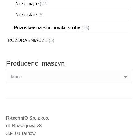
produkty
27
Noże tnące
27
produktów
5
Noże stałe
5
produktów
16
Pozostałe części - imaki, śruby
16
produktów
5
ROZDRABNIACZE
5
produktów
Producenci maszyn
R-techniQ Sp. z o.o.
ul. Rozwojowa 28
33-100 Tarnów