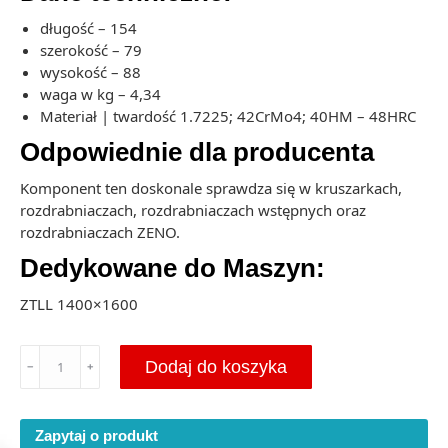
długość – 154
szerokość – 79
wysokość – 88
waga w kg – 4,34
Materiał | twardość 1.7225; 42CrMo4; 40HM – 48HRC
Odpowiednie dla producenta
Komponent ten doskonale sprawdza się w kruszarkach,
rozdrabniaczach, rozdrabniaczach wstępnych oraz
rozdrabniaczach ZENO.
Dedykowane do Maszyn:
ZTLL 1400×1600
ilość
Dodaj do koszyka
﹣
﹢
Holder
do
Rozdrabniacza
Zapytaj o produkt
ZENO