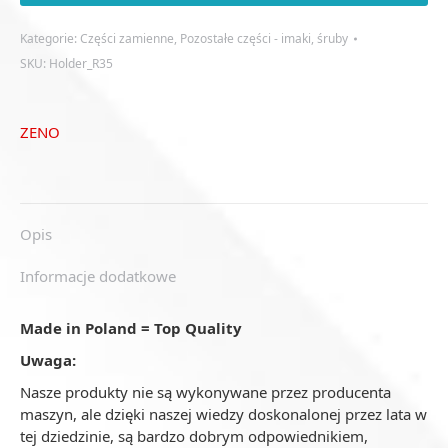
154,5x79x88
do
Kategorie:
Części zamienne
,
Pozostałe części - imaki, śruby
noża
SKU:
Holder_R35
60x60_M20
(R35)
ZENO
Opis
Informacje dodatkowe
Made in Poland = Top Quality
Uwaga:
Nasze produkty nie są wykonywane przez producenta
maszyn, ale dzięki naszej wiedzy doskonalonej przez lata w
tej dziedzinie, są bardzo dobrym odpowiednikiem,