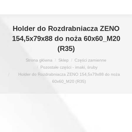
Holder do Rozdrabniacza ZENO
154,5x79x88 do noża 60x60_M20
(R35)
Jesteś tutaj:
Strona główna
Sklep
Części zamienne
Pozostałe części - imaki, śruby
Holder do Rozdrabniacza ZENO 154,5x79x88 do noża
60x60_M20 (R35)