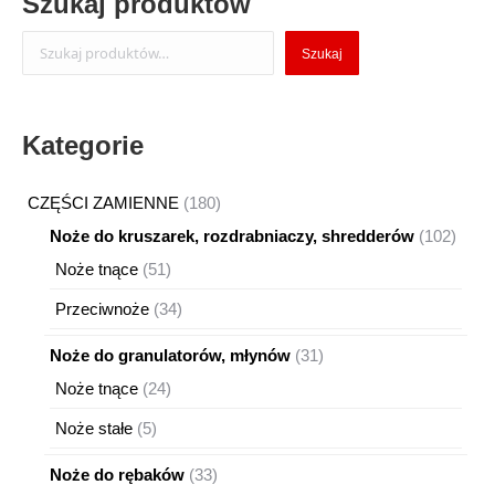
Szukaj produktów
Szukaj
Szukaj
Kategorie
180
CZĘŚCI ZAMIENNE
180
produktów
102
Noże do kruszarek, rozdrabniaczy, shredderów
102
produ
51
Noże tnące
51
produktów
34
Przeciwnoże
34
produkty
31
Noże do granulatorów, młynów
31
produktów
24
Noże tnące
24
produkty
5
Noże stałe
5
produktów
33
Noże do rębaków
33