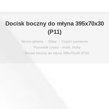
Docisk boczny do młyna 395x70x30
(P11)
Jesteś tutaj:
Strona główna
Sklep
Części zamienne
Pozostałe części - imaki, śruby
Docisk boczny do młyna 395x70x30 (P11)