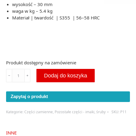
wysokość – 30 mm
waga w kg – 5.4 kg
Materiał | twardość | S355 | 56–58 HRC
Produkt dostępny na zamówienie
ilość
Dodaj do koszyka
﹣
﹢
Docisk
boczny
do
Zapytaj o produkt
młyna
395x70x30
(P11)
Kategorie:
Części zamienne
,
Pozostałe części - imaki, śruby
SKU:
P11
INNE