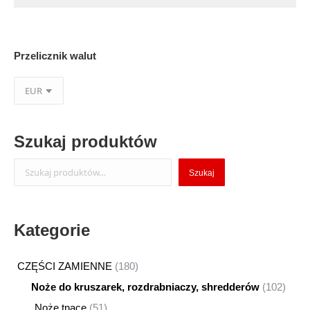
Przelicznik walut
Szukaj produktów
Szukaj
Szukaj
Kategorie
180
CZĘŚCI ZAMIENNE
180
produktów
102
Noże do kruszarek, rozdrabniaczy, shredderów
102
produ
51
Noże tnące
51