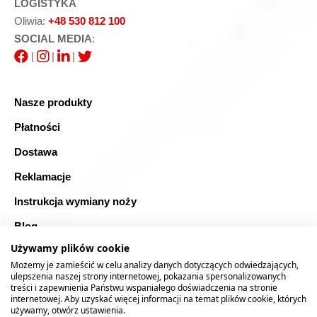
LOGISTYKA
Oliwia:
+48 530 812 100
SOCIAL MEDIA
:
|
|
|
Nasze produkty
Płatności
Dostawa
Reklamacje
Instrukcja wymiany noży
Blog
Używamy plików cookie
FAQ
Możemy je zamieścić w celu analizy danych dotyczących odwiedzających,
Bezpieczne zakupy
ulepszenia naszej strony internetowej, pokazania spersonalizowanych
treści i zapewnienia Państwu wspaniałego doświadczenia na stronie
internetowej. Aby uzyskać więcej informacji na temat plików cookie, których
Mapa strony
używamy, otwórz ustawienia.