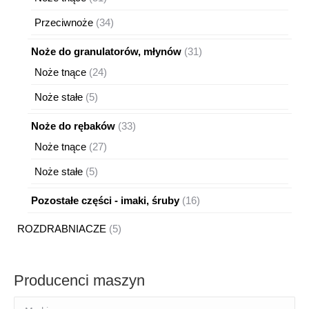
produktów
34
Przeciwnoże
34
produkty
31
Noże do granulatorów, młynów
31
produktów
24
Noże tnące
24
produkty
5
Noże stałe
5
produktów
33
Noże do rębaków
33
produkty
27
Noże tnące
27
produktów
5
Noże stałe
5
produktów
16
Pozostałe części - imaki, śruby
16
produktów
5
ROZDRABNIACZE
5
produktów
Producenci maszyn