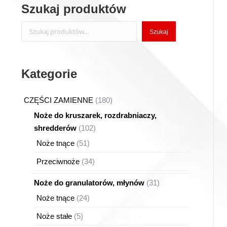
Szukaj produktów
Szukaj
Szukaj
Kategorie
180
CZĘŚCI ZAMIENNE
180
produktów
Noże do kruszarek, rozdrabniaczy,
102
shredderów
102
produkty
51
Noże tnące
51
produktów
34
Przeciwnoże
34
produkty
31
Noże do granulatorów, młynów
31
produktów
24
Noże tnące
24
produkty
5
Noże stałe
5