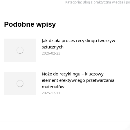
Kategoria:
Blog z praktyczną wiedzą i p
Podobne wpisy
Jak działa proces recyklingu tworzyw
sztucznych
2026-02-23
Noże do recyklingu – kluczowy
element efektywnego przetwarzania
materiałów
2025-12-11