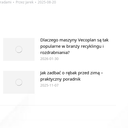
oradami
Przez
Jarek
2025-08-20
Dlaczego maszyny Vecoplan są tak
popularne w branży recyklingu i
rozdrabniania?
2026-01-30
Jak zadbać o rębak przed zimą –
praktyczny poradnik
2025-11-07