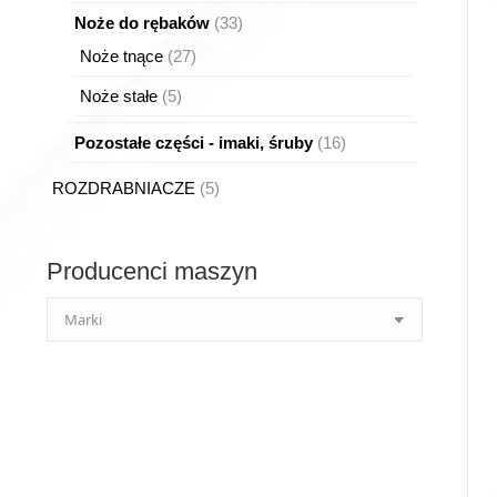
produktów
33
Noże do rębaków
33
produkty
27
Noże tnące
27
produktów
5
Noże stałe
5
produktów
16
Pozostałe części - imaki, śruby
16
produktów
5
ROZDRABNIACZE
5
produktów
Producenci maszyn