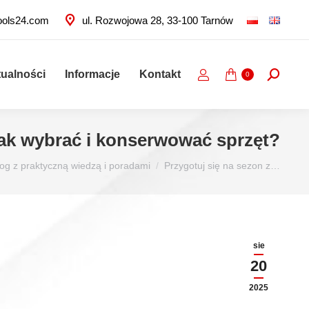
ools24.com
ul. Rozwojowa 28, 33-100 Tarnów
tualności
Informacje
Kontakt
Szukaj:
0
 jak wybrać i konserwować sprzęt?
log z praktyczną wiedzą i poradami
Przygotuj się na sezon z…
sie
20
2025