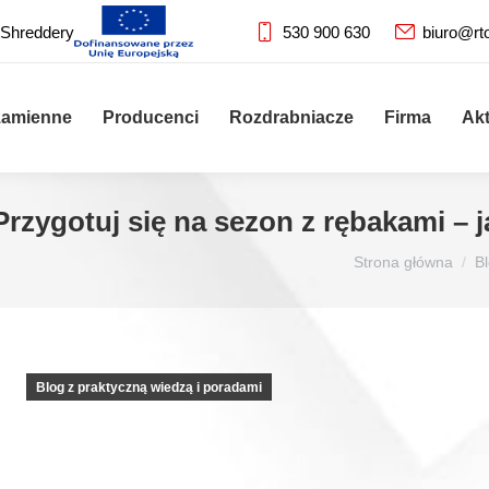
 Shreddery
530 900 630
biuro@rt
zamienne
Producenci
Rozdrabniacze
Firma
Ak
Przygotuj się na sezon z rębakami –
Jesteś tutaj:
Strona główna
B
Blog z praktyczną wiedzą i poradami