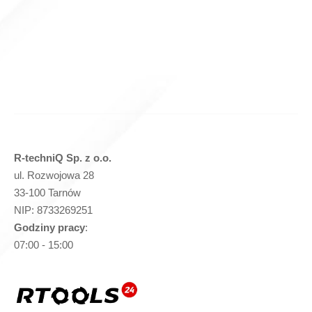
Nóż ruchomy MingLee SC-30 60X60X15 (R72)
Zapytaj o produkt
R-techniQ Sp. z o.o.
ul. Rozwojowa 28
33-100 Tarnów
NIP: 8733269251
Godziny pracy
:
07:00 - 15:00