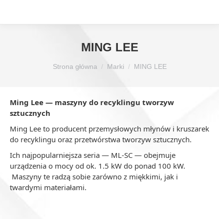
MING LEE
Jesteś tutaj:
Strona główna
Marki
MING LEE
Ming Lee — maszyny do recyklingu tworzyw
sztucznych
Ming Lee to producent przemysłowych młynów i kruszarek
do recyklingu oraz przetwórstwa tworzyw sztucznych.
Ich najpopularniejsza seria — ML‑SC — obejmuje
urządzenia o mocy od ok. 1.5 kW do ponad 100 kW.
Maszyny te radzą sobie zarówno z miękkimi, jak i
twardymi materiałami.