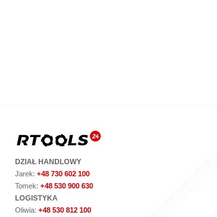
Nóż płaski 50x50x30 M16 –
Nóż płaski 30x
(R36)
(R37
(
netto)
(
netto)
Dodaj do koszyka
Dodaj do k
DZIAŁ HANDLOWY
Jarek:
+48 730 602 100
Tomek:
+48 530 900 630
LOGISTYKA
Oliwia:
+48 530 812 100