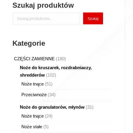
Szukaj produktów
Szukaj
Szukaj
Kategorie
180
CZĘŚCI ZAMIENNE
180
produktów
Noże do kruszarek, rozdrabniaczy,
102
shredderów
102
produkty
51
Noże tnące
51
produktów
34
Przeciwnoże
34
produkty
31
Noże do granulatorów, młynów
31
produktów
24
Noże tnące
24
produkty
5
Noże stałe
5