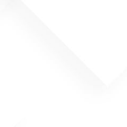
NÓŻ PŁASKI GROSS
Nóż koronowy 
35X35X20 – M12 – (R30)
M12 – (
(
netto)
(
netto)
Dodaj do koszyka
Dodaj do k