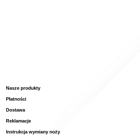
30x15 M12 –
Przeciwnóż Gross GAZ82 W40
)
397×99,5×15 – (P30)
(
netto)
oszyka
Dodaj do koszyka
Nasze produkty
Płatności
Dostawa
Reklamacje
Instrukcja wymiany noży