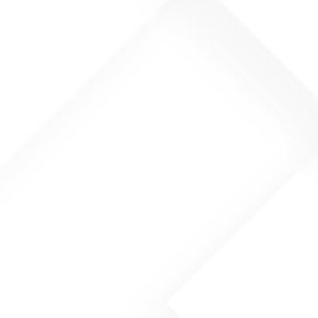
40x40x23 –
Nóż Koronowy 35x35x20 –
R01)
M12 – (R02)
(
netto)
oszyka
Dodaj do koszyka