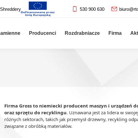
 Shreddery
530 900 630
biuro@rt
zamienne
Producenci
Rozdrabniacze
Firma
Ak
Firma Gross to niemiecki producent maszyn i urządzeń d
oraz sprzętu do recyklingu
. Uznawana jest za lidera w swoj
różnych sektorach, takich jak przemysł drzewny, recykling od
związane z obróbką materiałów.