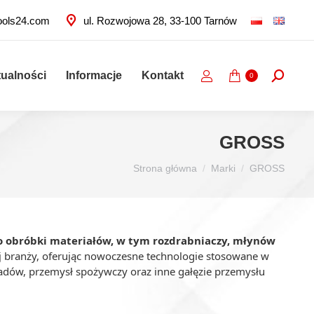
ools24.com
ul. Rozwojowa 28, 33-100 Tarnów
tualności
Informacje
Kontakt
Szukaj:
0
GROSS
Jesteś tutaj:
Strona główna
Marki
GROSS
o obróbki materiałów, w tym rozdrabniaczy, młynów
ej branży, oferując nowoczesne technologie stosowane w
padów, przemysł spożywczy oraz inne gałęzie przemysłu