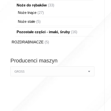
produktów
33
Noże do rębaków
33
produkty
27
Noże tnące
27
produktów
5
Noże stałe
5
produktów
16
Pozostałe części - imaki, śruby
16
produktów
5
ROZDRABNIACZE
5
produktów
Producenci maszyn