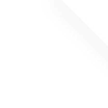
50x50x25 –
Nóż koronowy 25x25x25 – M8
R10)
– (R12)
(
netto)
oszyka
Dodaj do koszyka