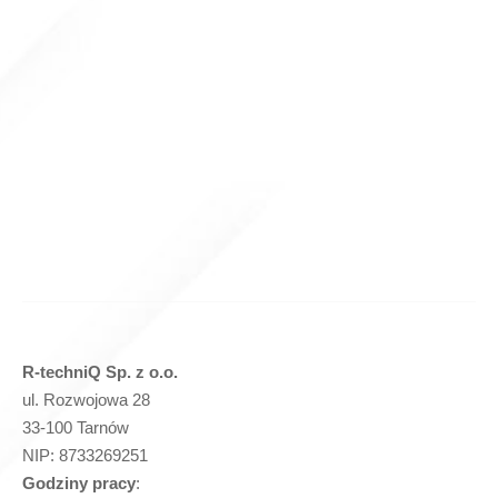
Nóż do rębaka Cedrus RB05 220x56x8 – (P256)
(
netto)
Dodaj do koszyka
R-techniQ Sp. z o.o.
ul. Rozwojowa 28
33-100 Tarnów
NIP: 8733269251
Godziny pracy
: