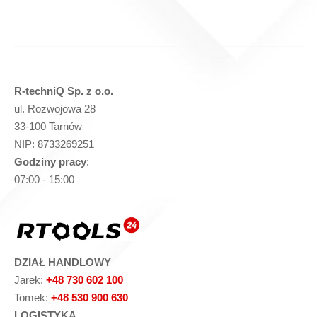
Zapytaj o produkt
w
R-techniQ Sp. z o.o.
ul. Rozwojowa 28
33-100 Tarnów
NIP: 8733269251
Godziny pracy
:
07:00 - 15:00
w
DZIAŁ HANDLOWY
Jarek:
+48 730 602 100
Tomek:
+48 530 900 630
LOGISTYKA