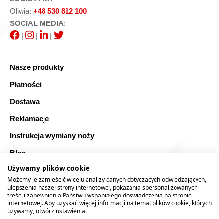
Oliwia:
+48 530 812 100
SOCIAL MEDIA
:
|
|
|
Nasze produkty
Płatności
Dostawa
Reklamacje
Instrukcja wymiany noży
Blog
Używamy plików cookie
FAQ
Możemy je zamieścić w celu analizy danych dotyczących odwiedzających,
Bezpieczne zakupy
ulepszenia naszej strony internetowej, pokazania spersonalizowanych
treści i zapewnienia Państwu wspaniałego doświadczenia na stronie
internetowej. Aby uzyskać więcej informacji na temat plików cookie, których
Mapa strony
używamy, otwórz ustawienia.