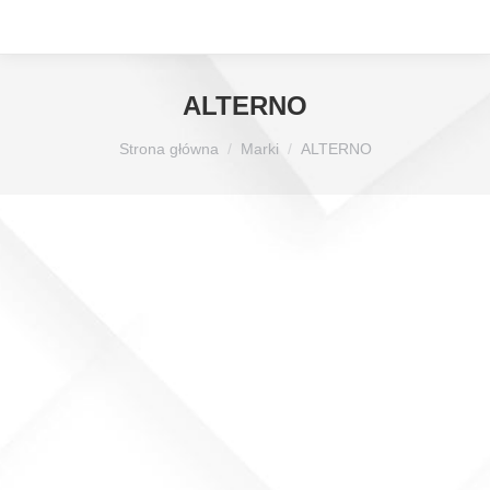
ALTERNO
Jesteś tutaj:
Strona główna
Marki
ALTERNO
Nóż do Młyna Alterno boczny 73.8×40.5×5 – (P5)