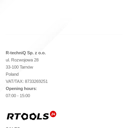
MingLee SC-30 60X60X15 Movable Knife (R72)
Product inquiry
R-techniQ Sp. z o.o.
ul. Rozwojowa 28
33-100 Tarnów
Poland
VAT/TAX: 8733269251
Opening hours
:
07:00 - 15:00