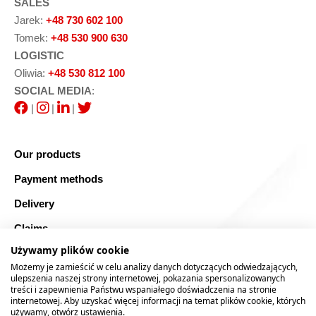
SALES
Jarek:
+48 730 602 100
Tomek:
+48 530 900 630
LOGISTIC
Oliwia:
+48 530 812 100
SOCIAL MEDIA
:
|
|
|
Our products
Payment methods
Delivery
Claims
Używamy plików cookie
Blog
Możemy je zamieścić w celu analizy danych dotyczących odwiedzających,
Safe shopping
ulepszenia naszej strony internetowej, pokazania spersonalizowanych
treści i zapewnienia Państwu wspaniałego doświadczenia na stronie
internetowej. Aby uzyskać więcej informacji na temat plików cookie, których
Sitemap
używamy, otwórz ustawienia.