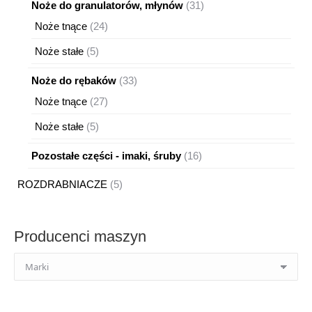
31
Noże do granulatorów, młynów
31
produktów
24
Noże tnące
24
produkty
5
Noże stałe
5
produktów
33
Noże do rębaków
33
produkty
27
Noże tnące
27
produktów
5
Noże stałe
5
produktów
16
Pozostałe części - imaki, śruby
16
produktów
5
ROZDRABNIACZE
5
produktów
Producenci maszyn