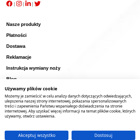
|
|
|
Nasze produkty
Płatności
Dostawa
Reklamacje
Instrukcja wymiany noży
Blog
Używamy plików cookie
FAQ
Możemy je zamieścić w celu analizy danych dotyczących odwiedzających,
Bezpieczne zakupy
ulepszenia naszej strony internetowej, pokazania spersonalizowanych
treści i zapewnienia Państwu wspaniałego doświadczenia na stronie
internetowej. Aby uzyskać więcej informacji na temat plików cookie, których
Mapa strony
używamy, otwórz ustawienia.
Akceptuj wszystko
Dostosuj
2026 © RTOOLS24.COM
Realizacja:
rychlak.design