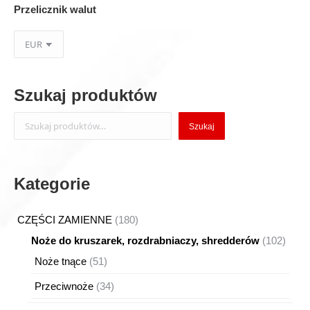
Przelicznik walut
Szukaj produktów
Szukaj
Szukaj
Kategorie
180
CZĘŚCI ZAMIENNE
180
produktów
102
Noże do kruszarek, rozdrabniaczy, shredderów
102
produ
51
Noże tnące
51
produktów
34
Przeciwnoże
34
produkty