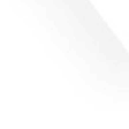
Przetwórstwa Tworzyw Sztucznych i
Gumy PLASTPOL
Aktualności
Przez
Jarek
2026-05-15
Z przyjemnością informujemy, że RTools weźmie
udział w tegorocznej edycji targów PLASTPOL w
Kielcach 🎉 📅 Data: 19-22.05.2026 📍 Miejsce: Targi
Kielce, Hala 3, Stoisko B08 To jedno z
najważniejszych wydarzeń branży przetwórstwa
tworzyw sztucznych, dlatego nie mogło nas tam
zabraknąć! Podczas targów zaprezentujemy nasze
najnowsze rozwiązania, produkty oraz kierunki
rozwoju, nad którymi obecnie pracujemy…