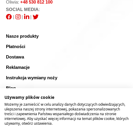
Oliwia:
+48 530 812 100
SOCIAL MEDIA
:
|
|
|
Nasze produkty
Płatności
Dostawa
Reklamacje
Instrukcja wymiany noży
Blog
Używamy plików cookie
FAQ
Możemy je zamieścić w celu analizy danych dotyczących odwiedzających,
Bezpieczne zakupy
ulepszenia naszej strony internetowej, pokazania spersonalizowanych
treści i zapewnienia Państwu wspaniałego doświadczenia na stronie
internetowej. Aby uzyskać więcej informacji na temat plików cookie, których
Mapa strony
używamy, otwórz ustawienia.