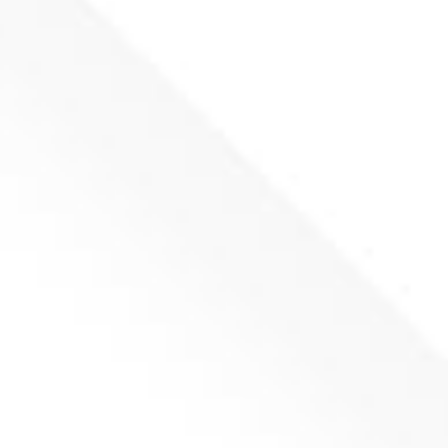
branży oraz poznać nasze produkty i możliwości
współpracy. Zapraszamy do odwiedzenia naszego
stoiska – chętnie odpowiemy na wszystkie pytania i
pokażemy, nad czym obecnie…
Dział Kontroli Jakości – gwarancją
najwyższych standardów
Aktualności
Przez
Jarek
2026-03-05
W RTOOLS jakość stanowi fundament naszej
działalności. Każdy produkt powstający w naszym
zakładzie przechodzi szczegółowy proces kontroli,
dzięki czemu możemy zagwarantować naszym
Klientom najwyższy poziom precyzji, trwałości i
niezawodności. Dział Kontroli Jakości odpowiada za
nadzór nad całym procesem produkcyjnym – od
weryfikacji materiałów, przez kontrolę
poszczególnych etapów produkcji, aż po końcową